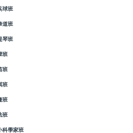
乓球班
拳道班
提琴班
擊班
笛班
棋班
畫班
法班
小科學家班