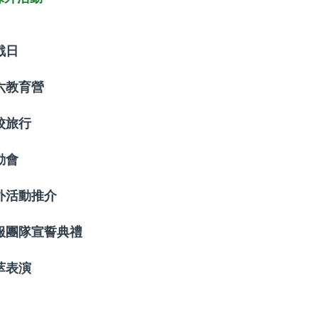
戲日
六教育營
校旅行
動會
外活動推介
服團隊宣誓典禮
萃表演