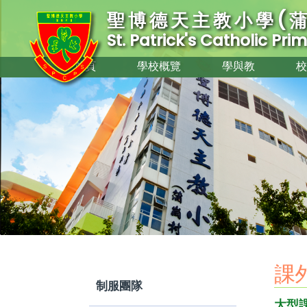
聖博德天主教小學(蒲
St. Patrick's Catholic Pr
首頁
學校概覽
學與教
校
課
制服團隊
大型