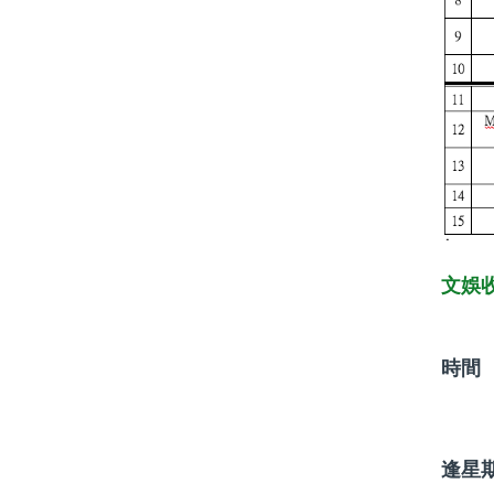
文娛
時間
逢星