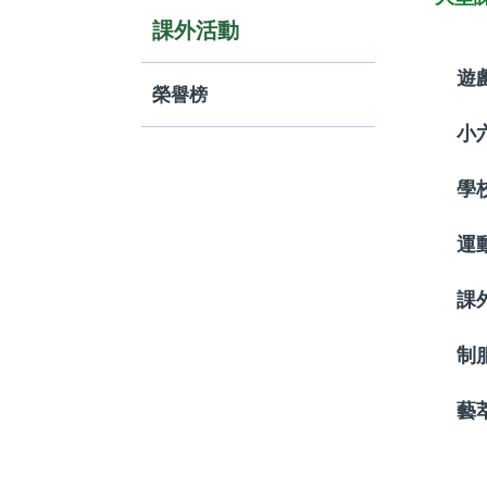
課外活動
遊
榮譽榜
小
學
運
課
制
藝