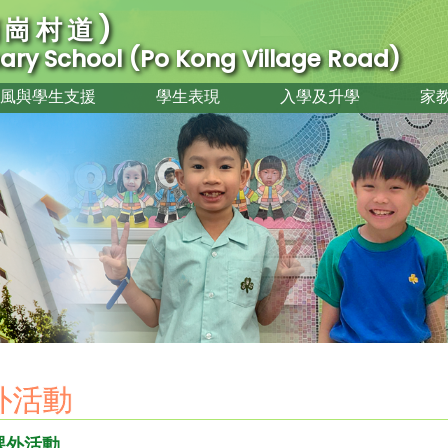
崗村道)
imary School (Po Kong Village Road)
風與學生支援
學生表現
入學及升學
家
外活動
課外活動