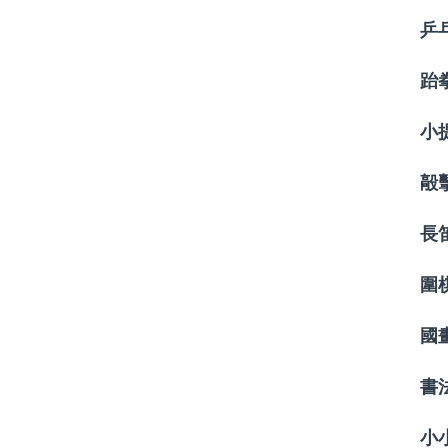
乒
跆
小
毃
長
圍
國
書
小