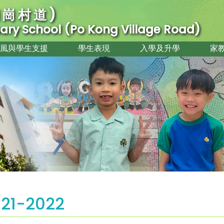
崗村道)
imary School (Po Kong Village Road)
風與學生支援
學生表現
入學及升學
家
21-2022