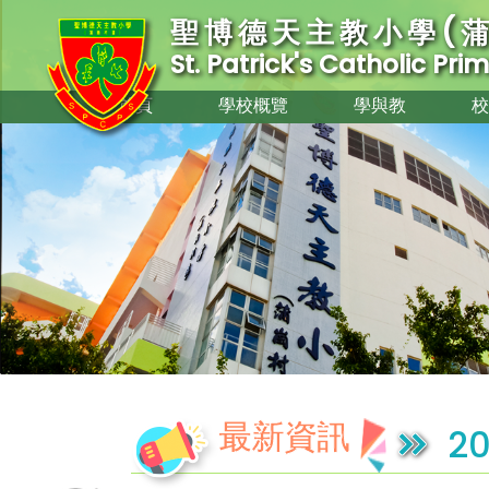
聖博德天主教小學(蒲
St. Patrick's Catholic Pr
首頁
學校概覽
學與教
校
最新資訊
20