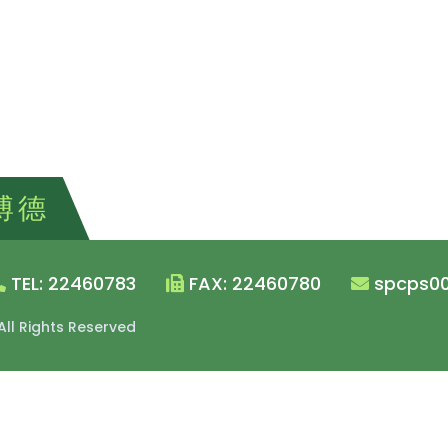
博德
TEL: 22460783
FAX: 22460780
spcps00
 All Rights Reserved