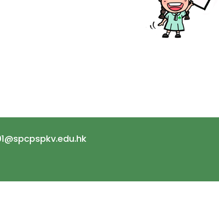
1@spcpspkv.edu.hk