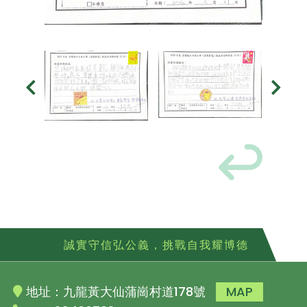
誠實守信弘公義，挑戰自我耀博德
地址：九龍黃大仙蒲崗村道178號
MAP