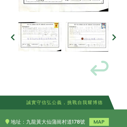
誠實守信弘公義，挑戰自我耀博德
地址：九龍黃大仙蒲崗村道178號
MAP