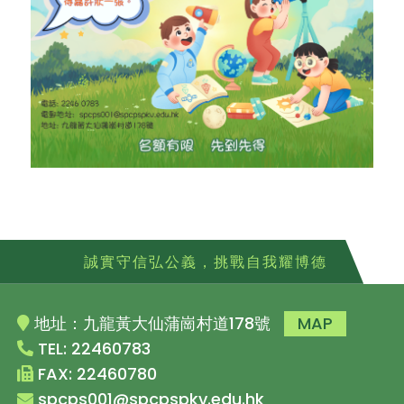
誠實守信弘公義，挑戰自我耀博德
地址：九龍黃大仙蒲崗村道178號
MAP
TEL: 22460783
FAX: 22460780
spcps001@spcpspkv.edu.hk