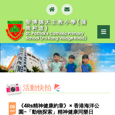
聖博德天主教小學(蒲
崗村道)
St. Patrick's Catholic Primary
School (Po Kong Village Road)
活動快拍
《4Rs精神健康約章》× 香港海洋公
08
園-「動物探索」精神健康同樂日
Jun